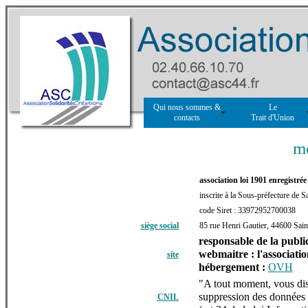
Qui nous sommes &
Le
contacts
Trait d'Union
me
association loi 1901 enregistré
inscrite à la Sous-préfecture de 
code Siret : 33972952700038
siège social
85 rue Henri Gautier, 44600 S
responsable de la public
webmaitre : l'associatio
site
hébergement :
OVH
"A tout moment, vous disp
suppression des données
CNIL